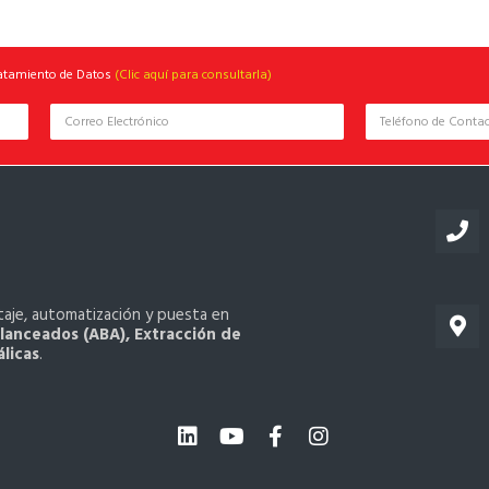
ratamiento de Datos
(Clic aquí para consultarla)
taje, automatización y puesta en
lanceados (ABA), Extracción de
licas
.
L
Y
F
I
i
o
a
n
n
u
c
s