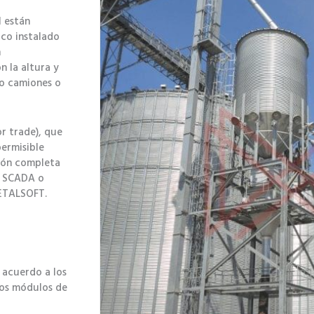
l están
co instalado
n
n la altura y
to camiones o
or trade), que
permisible
ión completa
a SCADA o
METALSOFT.
 acuerdo a los
rios módulos de