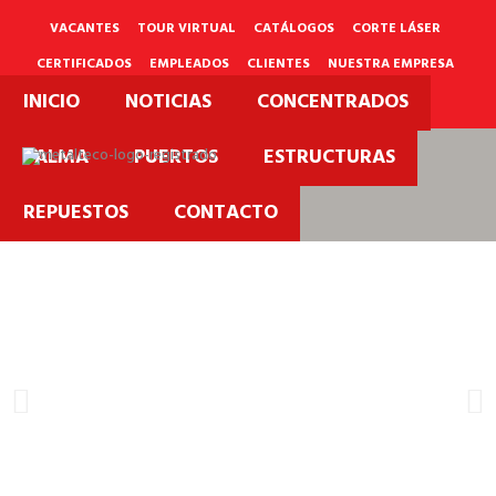
Ir
al
VACANTES
TOUR VIRTUAL
CATÁLOGOS
CORTE LÁSER
contenido
CERTIFICADOS
EMPLEADOS
CLIENTES
NUESTRA EMPRESA
INICIO
NOTICIAS
CONCENTRADOS
PQRS
PALMA
PUERTOS
ESTRUCTURAS
REPUESTOS
CONTACTO