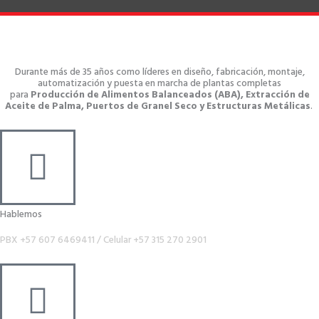
Durante más de 35 años como líderes en diseño, fabricación, montaje,
automatización y puesta en marcha de plantas completas
para
Producción de Alimentos Balanceados (ABA), Extracción de
Aceite de Palma, Puertos de Granel Seco y Estructuras Metálicas
.
Hablemos
PBX +57 607 6469411 /
Celular +57 315 270 2901