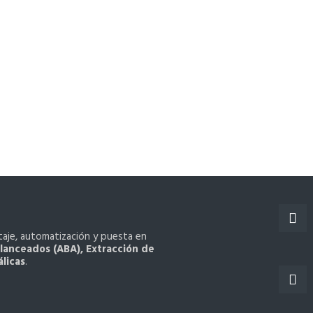
taje, automatización y puesta en
lanceados (ABA), Extracción de
licas
.