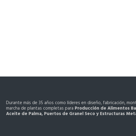
Durante más de 35 años como líderes en diseño, fabricación, mon
marcha de plantas completas para
Producción de Alimentos Ba
Aceite de Palma, Puertos de Granel Seco y Estructuras Metá