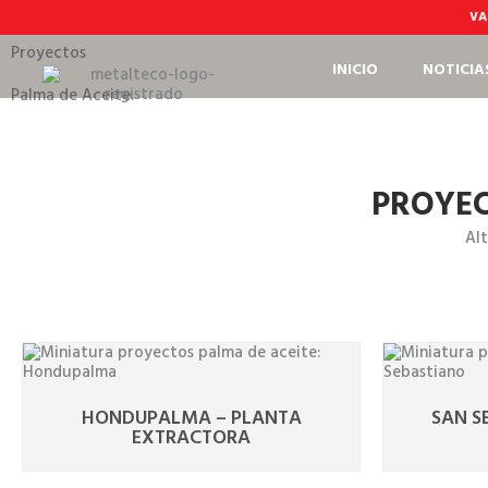
Ir
VA
al
contenido
Proyectos
INICIO
NOTICIA
Palma de Aceite.
PROYEC
Alt
HONDUPALMA – PLANTA
SAN S
EXTRACTORA