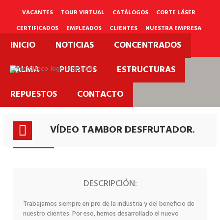
Ir
al
VACANTES
TOUR VIRTUAL
CATÁLOGOS
CORTE LÁSER
contenido
CERTIFICADOS
EMPLEADOS
CLIENTES
NUESTRA EMPRESA
INICIO
NOTICIAS
CONCENTRADOS
PQRS
PALMA
PUERTOS
ESTRUCTURAS
Proyectos
REPUESTOS
CONTACTO
Videos.
VÍDEO TAMBOR DESFRUTADOR
.
DESCRIPCIÓN:
Trabajamos siempre en pro de la industria y del beneficio de
nuestro clientes. Por eso, hemos desarrollado el nuevo