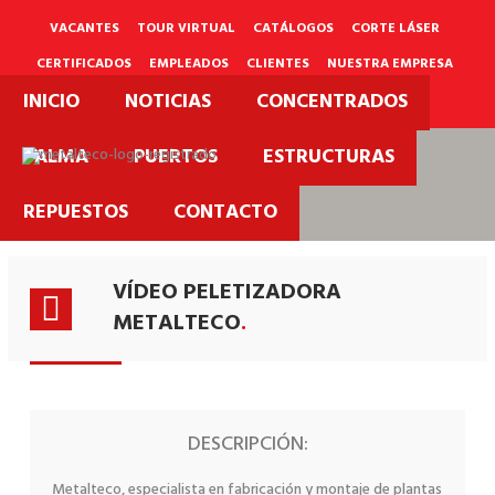
Ir
al
VACANTES
TOUR VIRTUAL
CATÁLOGOS
CORTE LÁSER
contenido
CERTIFICADOS
EMPLEADOS
CLIENTES
NUESTRA EMPRESA
INICIO
NOTICIAS
CONCENTRADOS
PQRS
PALMA
PUERTOS
ESTRUCTURAS
Proyectos
REPUESTOS
CONTACTO
Videos.
VÍDEO PELETIZADORA
METALTECO
.
DESCRIPCIÓN:
Metalteco, especialista en fabricación y montaje de plantas