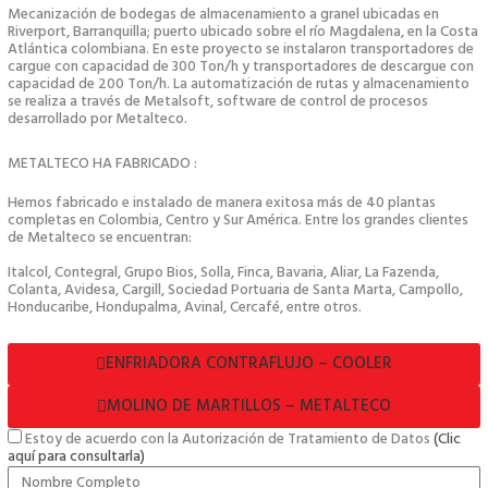
Mecanización de bodegas de almacenamiento a granel ubicadas en
Riverport, Barranquilla; puerto ubicado sobre el río Magdalena, en la Costa
Atlántica colombiana. En este proyecto se instalaron transportadores de
cargue con capacidad de 300 Ton/h y transportadores de descargue con
capacidad de 200 Ton/h. La automatización de rutas y almacenamiento
se realiza a través de Metalsoft, software de control de procesos
desarrollado por Metalteco.
METALTECO HA FABRICADO :
Hemos fabricado e instalado de manera exitosa más de 40 plantas
completas en Colombia, Centro y Sur América. Entre los grandes clientes
de Metalteco se encuentran:
Italcol, Contegral, Grupo Bios, Solla, Finca, Bavaria, Aliar, La Fazenda,
Colanta, Avidesa, Cargill, Sociedad Portuaria de Santa Marta, Campollo,
Honducaribe, Hondupalma, Avinal, Cercafé, entre otros.
ENFRIADORA CONTRAFLUJO – COOLER
MOLINO DE MARTILLOS – METALTECO
Estoy de acuerdo con la Autorización de Tratamiento de Datos
(Clic
aquí para consultarla)