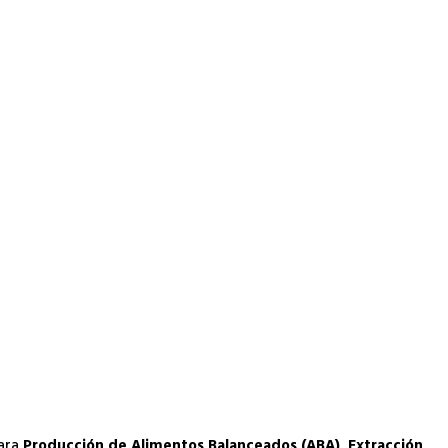
para
Producción de Alimentos Balanceados (ABA), Extracción