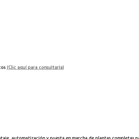
atos
(Clic aquí para consultarla)
ontaje, automatización y puesta en marcha de plantas completas 