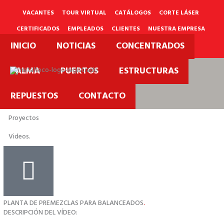
Ir
al
VACANTES
TOUR VIRTUAL
CATÁLOGOS
CORTE LÁSER
contenido
CERTIFICADOS
EMPLEADOS
CLIENTES
NUESTRA EMPRESA
INICIO
NOTICIAS
CONCENTRADOS
PQRS
PALMA
PUERTOS
ESTRUCTURAS
REPUESTOS
CONTACTO
Proyectos
Videos.
PLANTA DE PREMEZCLAS PARA BALANCEADOS
.
DESCRIPCIÓN DEL VÍDEO: