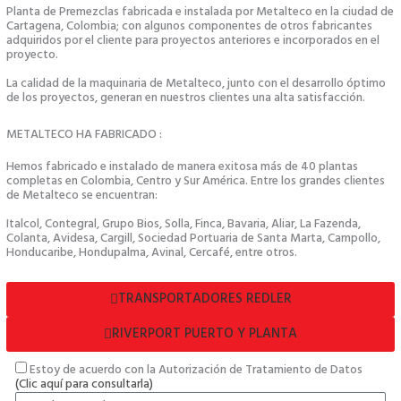
Planta de Premezclas fabricada e instalada por Metalteco en la ciudad de
Cartagena, Colombia; con algunos componentes de otros fabricantes
adquiridos por el cliente para proyectos anteriores e incorporados en el
proyecto.
La calidad de la maquinaria de Metalteco, junto con el desarrollo óptimo
de los proyectos, generan en nuestros clientes una alta satisfacción.
METALTECO HA FABRICADO :
Hemos fabricado e instalado de manera exitosa más de 40 plantas
completas en Colombia, Centro y Sur América. Entre los grandes clientes
de Metalteco se encuentran:
Italcol, Contegral, Grupo Bios, Solla, Finca, Bavaria, Aliar, La Fazenda,
Colanta, Avidesa, Cargill, Sociedad Portuaria de Santa Marta, Campollo,
Honducaribe, Hondupalma, Avinal, Cercafé, entre otros.
TRANSPORTADORES REDLER
RIVERPORT PUERTO Y PLANTA
Estoy de acuerdo con la Autorización de Tratamiento de Datos
(Clic aquí para consultarla)