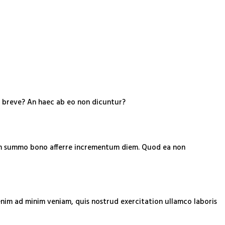
is breve? An haec ab eo non dicuntur?
t enim summo bono afferre incrementum diem. Quod ea non
enim ad minim veniam, quis nostrud exercitation ullamco laboris