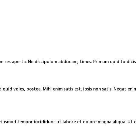
nim res aperta. Ne discipulum abducam, times. Primum quid tu dic
ud quid voles, postea. Mihi enim satis est, ipsis non satis. Nega
 eiusmod tempor incididunt ut labore et dolore magna aliqua. Ut 