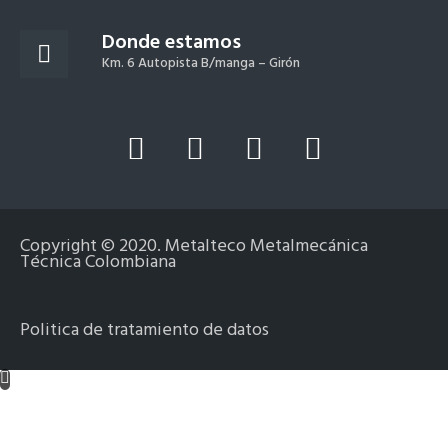
Donde estamos
Km. 6 Autopista B/manga – Girón
L
Y
F
I
i
o
a
n
n
u
c
s
k
t
e
t
Copyright © 2020. Metalteco Metalmecánica
e
u
b
a
Técnica Colombiana
d
b
o
g
i
e
o
r
Politica de tratamiento de datos
n
k
a
-
m
f