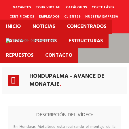
Ir
al
VACANTES
TOUR VIRTUAL
CATÁLOGOS
CORTE LÁSER
contenido
CERTIFICADOS
EMPLEADOS
CLIENTES
NUESTRA EMPRESA
INICIO
NOTICIAS
CONCENTRADOS
PQRS
PALMA
PUERTOS
ESTRUCTURAS
Proyectos
REPUESTOS
CONTACTO
Videos.
HONDUPALMA - AVANCE DE
MONATAJE
.
DESCRIPCIÓN DEL VÍDEO:
En Honduras Metalteco está realizando el montaje de la