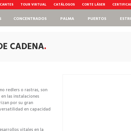
CANTES
TOUR VIRTUAL
CATÁLOGOS
CORTE LÁSER
CERTIFIC
S
CONCENTRADOS
PALMA
PUERTOS
ESTR
DE CADENA
.
 redlers o rastras, son
en las instalaciones
rizan por su gran
versatilidad en capacidad
arrollos vitales en la