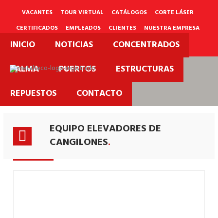
Ir
al
VACANTES
TOUR VIRTUAL
CATÁLOGOS
CORTE LÁSER
contenido
CERTIFICADOS
EMPLEADOS
CLIENTES
NUESTRA EMPRESA
INICIO
NOTICIAS
CONCENTRADOS
PQRS
PALMA
PUERTOS
ESTRUCTURAS
Equipos
REPUESTOS
CONTACTO
Puertos.
EQUIPO ELEVADORES DE
CANGILONES
.