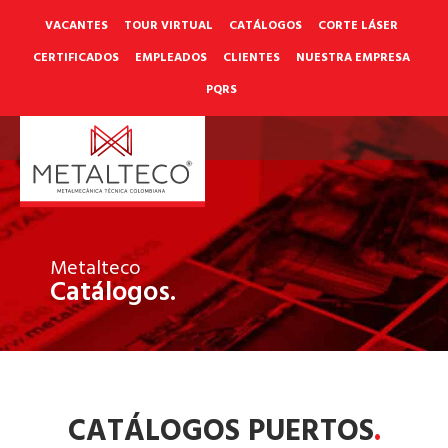
Ir
al
VACANTES
TOUR VIRTUAL
CATÁLOGOS
CORTE LÁSER
contenido
CERTIFICADOS
EMPLEADOS
CLIENTES
NUESTRA EMPRESA
PQRS
Metalteco
Catálogos.
CATÁLOGOS PUERTOS
.