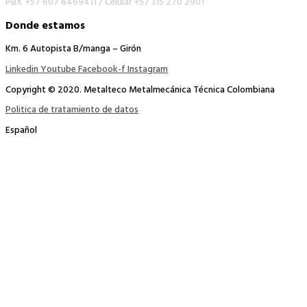
PBX +57 607 6469411 /
Celular +57 315 270 2901
Donde estamos
Km. 6 Autopista B/manga – Girón
Linkedin
Youtube
Facebook-f
Instagram
Copyright © 2020. Metalteco Metalmecánica Técnica Colombiana
Politica de tratamiento de datos
Español